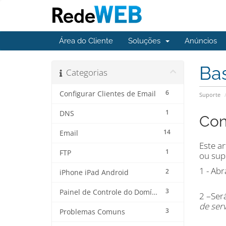
Área do Cliente
Soluções
Anúncios
Ba
Categorias
6
Configurar Clientes de Email
Suporte
1
DNS
Con
14
Email
Este a
1
FTP
ou sup
1 - Ab
2
iPhone iPad Android
3
Painel de Controle do Domínio
2 –Ser
de serv
3
Problemas Comuns