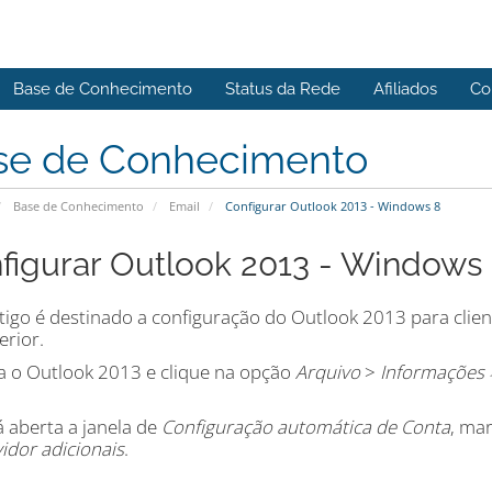
Base de Conhecimento
Status da Rede
Afiliados
Co
se de Conhecimento
Base de Conhecimento
Email
Configurar Outlook 2013 - Windows 8
figurar Outlook 2013 - Windows
rtigo é destinado a configuração do Outlook 2013 para cli
erior.
ra o Outlook 2013 e clique na opção
Arquivo
>
Informações 
á aberta a janela de
Configuração automática de Conta
, ma
idor adicionais
.