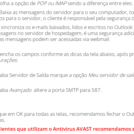
colha a opção de
POP ou IMAP
sendo a diferença entre eles:
Baixa as mensagens do servidor para o seu computador, tod
os para o servidor, o cliente é responsável pela seguranç
 sincroniza os e-mails baixados, lidos e escritos no Outlo
sagens no servidor de hospedagem, é uma segurança adic
 as mensagens podem ser acessadas via webmail.
eencha os campos conforme as dicas da tela abaixo, após p
urações
:
 aba Servidor de Saída marque a opção
Meu servidor de saí
 aba
Avançado
altere a porta SMTP para 587.
ique em OK para todas as telas, recomendamos fechar o Ou
as.
lientes que utilizam o Antivirus AVAST recomendamos se