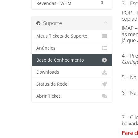
3 – Es
3
Revendas - WHM
POP – 
copiad
Suporte
IMAP –
as men
Meus Tickets de Suporte
já que
Anúncios
4 – Pr
Base de Conhecimento
Config
Downloads
5 – Na
Status da Rede
6 – Na
Abrir Ticket
7 – Cl
baixad
Para c