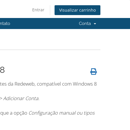
Entrar
Visualizar carrinho
ntato
Conta
 8
entes da Redeweb, compatível com Windows 8
> Adicionar Conta
.
rque a opção
Configuração manual ou tipos