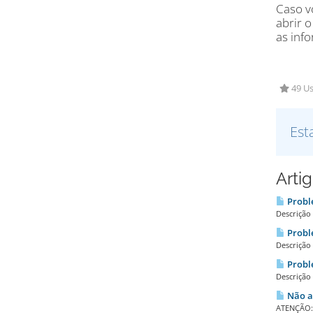
Caso vo
abrir 
as inf
49 Us
Est
Arti
Proble
Descrição
Proble
Descrição
Proble
Descrição
Não al
ATENÇÃO: E